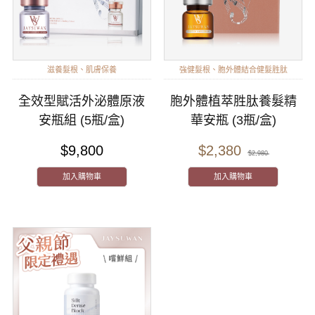
滋養髮根、肌膚保養
強健髮根、胞外體結合健髮胜肽
全效型賦活外泌體原液
胞外體植萃胜肽養髮精
安瓶組 (5瓶/盒)
華安瓶 (3瓶/盒)
$9,800
$2,380
$2,980
加入購物車
加入購物車