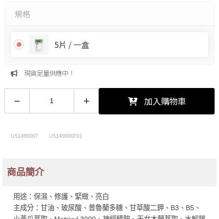
規格
5片 / 一盒
現貨足量供應中！
加入購物車
U51490007
U5149000701
商品簡介
用途：保濕、修護、緊緻、亮白
主成分：甘油、玻尿酸、普魯蘭多糖、甘草酸二鉀、B3、B5、
小黃瓜萃取、Matrixyl 3000、神經醯胺、天女木蘭萃取、水解膠