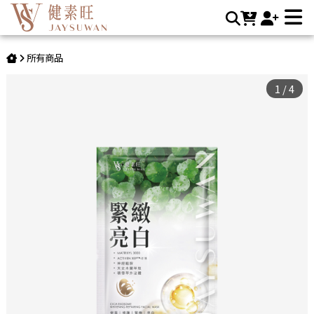
CICA積雪草胞外體緊緻保濕亮白面膜 (5片/盒) | JAYSUWAN健
素旺
所有商品
1
/
4