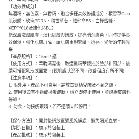
【功效性成分】:
無酒精、無色素、無香精、融合多種高效修護成分，積雪草Cica
肌泌體、玫瑰PDRN、積雪草苷、維他命B5、白樺蜜糖、
XEP™018及維他命B12
能深層滋潤肌膚，淡化細紋與皺紋，提亮暗沉膚色，同時提供長
效保濕，強化肌膚屏障，讓肌膚重現緊緻、透亮、光滑的年輕光
采
【產品規格】：15ml / 瓶
【使用方式】：早晚清潔後，取適量精華輕拍於臉部和頸部，後
續可搭配乳液或面霜。(視肌膚狀況不同，改善程度有所不同)
【注意事項】：
1. 限外用。產品不可食用，請放置嬰幼兒觸及不到之處。
2. 使用後如有不適或過敏症狀，請立即停止使用，並諮詢皮膚科
醫師。
3. 勿食、勿接觸眼睛，若不適請立即停用。
【保存方法】：開封後請放置通風乾燥處，避免陽光直射。
【製造日期】：標示於包装上
【產品批號】：標示於包装上