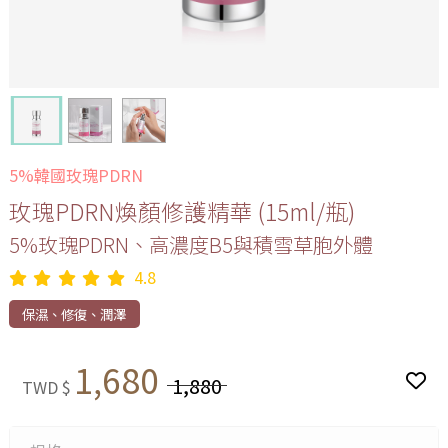
5%韓國玫瑰PDRN
玫瑰PDRN煥顏修護精華 (15ml/瓶)
5%玫瑰PDRN、高濃度B5與積雪草胞外體
4.8
保濕、修復、潤澤
1,680
1,880
TWD $