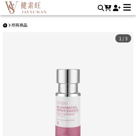
玫瑰PDRN煥顏修護精華 (15ml/瓶) | JAYSUWAN健素旺
所有商品
1
/
3