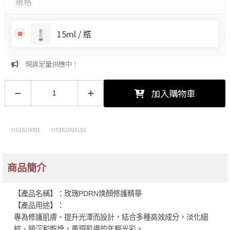
規格
15ml / 瓶
現貨足量供應中！
加入購物車
U51620001
U5162000101
商品簡介
【產品名稱】：玫瑰PDRN焕顏修護精華
【產品用途】：
專為修護肌膚、提升光澤而設計，結合多種高效成分，淡化細
紋、暗沉和乾燥，重現肌膚的年輕光彩。